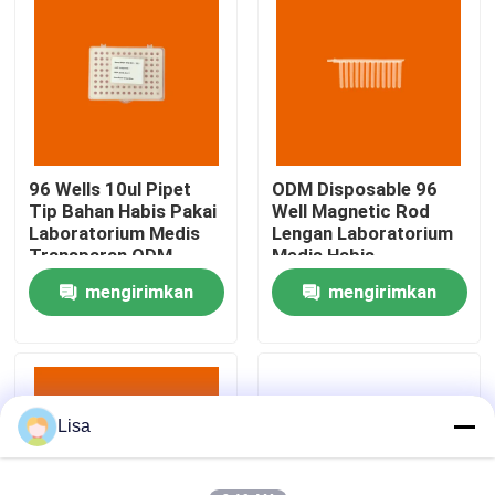
Tampilan VR
Tentang kami
96 Wells 10ul Pipet
ODM Disposable 96
Tur Pabrik
Tip Bahan Habis Pakai
Well Magnetic Rod
Laboratorium Medis
Lengan Laboratorium
Transparan ODM
Medis Habis
Kontrol kualitas
mengirimkan
mengirimkan
permintaan
permintaan
Hubungi kami
Berita
Lisa
kasus