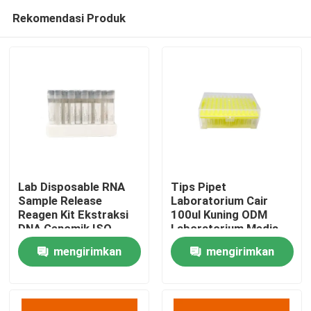
Rekomendasi Produk
Lab Disposable RNA
Tips Pipet
Sample Release
Laboratorium Cair
Reagen Kit Ekstraksi
100ul Kuning ODM
Rumah
DNA Genomik ISO
Laboratorium Medis
13485
Habis
mengirimkan
mengirimkan
Produk
permintaan
permintaan
Video