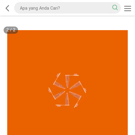
2
/
2