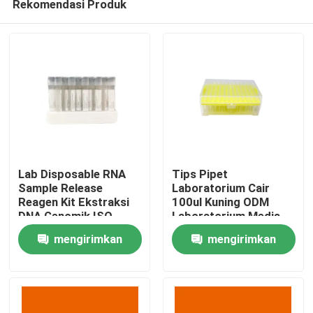
Rekomendasi Produk
Lab Disposable RNA
Tips Pipet
Sample Release
Laboratorium Cair
Reagen Kit Ekstraksi
100ul Kuning ODM
DNA Genomik ISO
Laboratorium Medis
Rumah
13485
Habis
mengirimkan
mengirimkan
Produk
permintaan
permintaan
Video