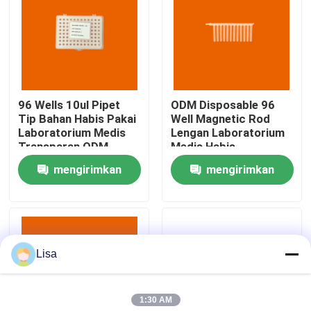
Tampilan VR
Tentang kami
96 Wells 10ul Pipet
ODM Disposable 96
Tip Bahan Habis Pakai
Well Magnetic Rod
Tur Pabrik
Laboratorium Medis
Lengan Laboratorium
Transparan ODM
Medis Habis
mengirimkan
mengirimkan
Kontrol kualitas
permintaan
permintaan
Hubungi kami
Lisa
Berita
1:30 AM
kasus