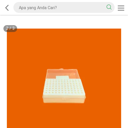
2
/
3