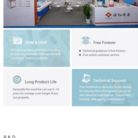
R & D