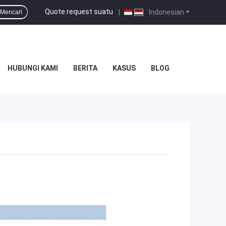
Quote request suatu
|
Indonesian
Mencari
HUBUNGI KAMI
BERITA
KASUS
BLOG