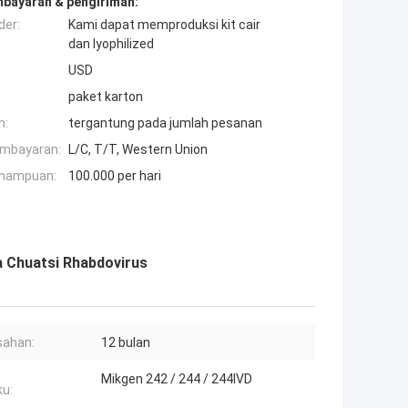
mbayaran & pengiriman:
der:
Kami dapat memproduksi kit cair
dan lyophilized
USD
paket karton
n:
tergantung pada jumlah pesanan
embayaran:
L/C, T/T, Western Union
mampuan:
100.000 per hari
ca Chuatsi Rhabdovirus
sahan:
12 bulan
Mikgen 242 / 244 / 244IVD
ku: