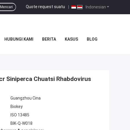
Quote request suatu
|
Indonesian
Mencari
HUBUNGI KAMI
BERITA
KASUS
BLOG
 Pcr Siniperca Chuatsi Rhabdovirus
Guangzhou Cina
Biokey
ISO 13485
BIK-Q-W018