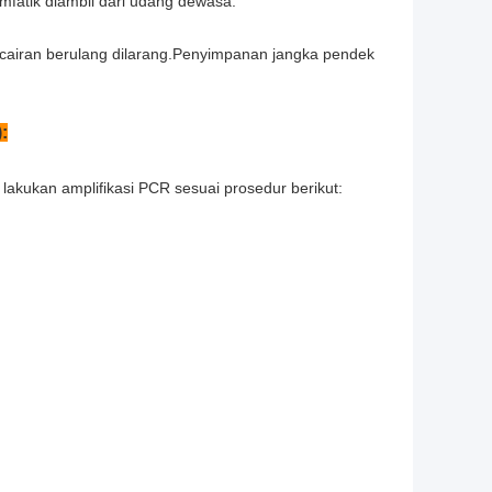
imfatik diambil dari udang dewasa.
airan berulang dilarang.Penyimpanan jangka pendek
:
akukan amplifikasi PCR sesuai prosedur berikut: