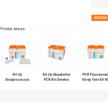
Produk lainnya
Kit Uji
Kit Uji Akuakultur
PCR Fluorescen
Streptococcus
PCR Kit Deteksi
Strep Test Kit K
Probe
Asam Nukleat
Uji Akuakultur
Fluorescent Kit
Nocardia Seriolae
Iniae Septicemi
Akuakultur PCR
Waktu Nyata
Virus
Ct38