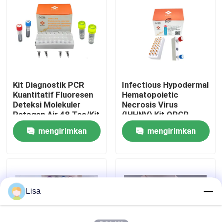
Tampilan VR
Tentang kami
Kit Diagnostik PCR
Infectious Hypodermal
Tur Pabrik
Kuantitatif Fluoresen
Hematopoietic
Deteksi Molekuler
Necrosis Virus
Patogen Air 48 Tes/Kit
(IHHNV) Kit QPCR
Kontrol kualitas
Diagnosis
Asam Nukleat Taqman
mengirimkan
mengirimkan
permintaan
permintaan
Hubungi kami
Berita
Lisa
kasus