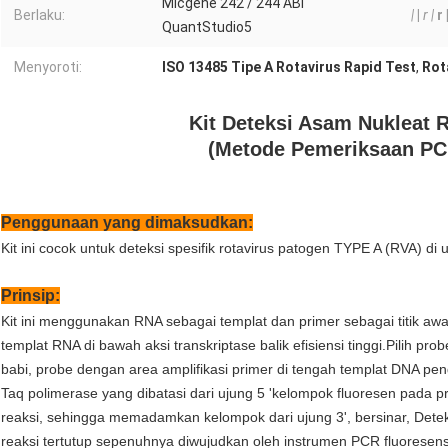
Micgene 242 / 244 ABI
Berlaku:
|
|
r |
r 
QuantStudio5
Menyoroti:
ISO 13485 Tipe A Rotavirus Rapid Test
,
Rot
Kit Deteksi Asam Nukleat R
(Metode Pemeriksaan PC
Penggunaan yang dimaksudkan:
Kit ini cocok untuk deteksi spesifik rotavirus patogen TYPE A (RVA) di 
Prinsip:
Kit ini menggunakan RNA sebagai templat dan primer sebagai titik aw
templat RNA di bawah aksi transkriptase balik efisiensi tinggi.Pilih pro
babi, probe dengan area amplifikasi primer di tengah templat DNA pen
Taq polimerase yang dibatasi dari ujung 5 'kelompok fluoresen pada
reaksi, sehingga memadamkan kelompok dari ujung 3', bersinar, Dete
reaksi tertutup sepenuhnya diwujudkan oleh instrumen PCR fluoresens