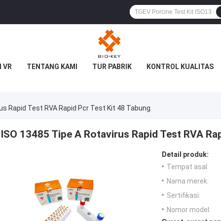
 VR
TENTANG KAMI
TUR PABRIK
KONTROL KUALITAS
us Rapid Test RVA Rapid Pcr Test Kit 48 Tabung
ISO 13485 Tipe A Rotavirus Rapid Test RVA Rap
Detail produk:
Tempat asal:
Nama merek:
Sertifikasi:
Nomor model: