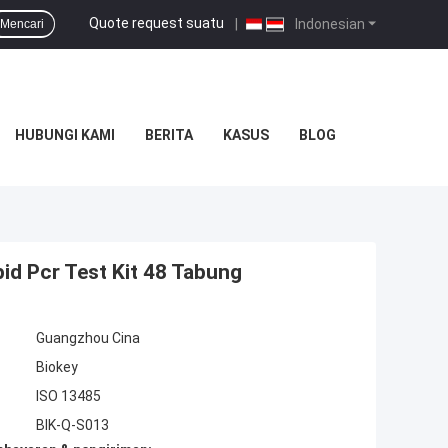
Quote request suatu
|
Indonesian
Mencari
HUBUNGI KAMI
BERITA
KASUS
BLOG
id Pcr Test Kit 48 Tabung
Guangzhou Cina
Biokey
ISO 13485
BIK-Q-S013