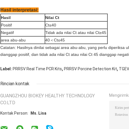
Hasil interpretasi:
Hasil
Nilai Ct
Positif
Ct≤40
Negatif
Tidak ada nilai Ct atau nilai Ct≥45
area abu-abu
40＜Ct≤45
Catatan: Hasilnya dinilai sebagai area abu-abu, yang perlu diperiksa u
dianggap positif, dan tidak ada nilai Ct atau nilai Ct 45 dianggap negati
,
,
Label:
PRRSV Real Time PCR Kits
PRRSV Porcine Detection Kit
TGEV 
Rincian kontak
GUANGZHOU BIOKEY HEALTHY TECHNOLOGY
Mengirimk
CO.LTD
Kontak Person:
Ms. Lisa