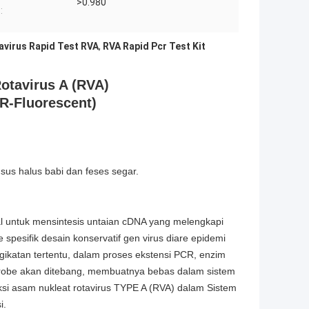
>0.980
|
:
avirus Rapid Test RVA
,
RVA Rapid Pcr Test Kit
otavirus A (RVA)
R-Fluorescent)
usus halus babi dan feses segar.
al untuk mensintesis untaian cDNA yang melengkapi
be spesifik desain konservatif gen virus diare epidemi
gikatan tertentu, dalam proses ekstensi PCR, enzim
 probe akan ditebang, membuatnya bebas dalam sistem
ksi asam nukleat rotavirus TYPE A (RVA) dalam Sistem
i.