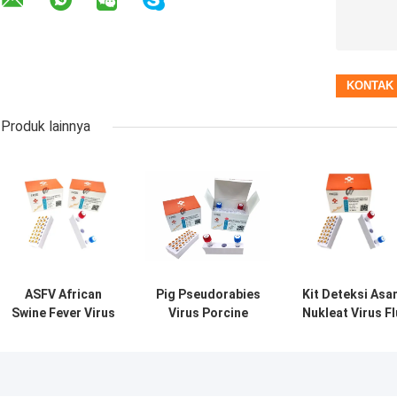
Produk lainnya
ASFV African
Pig Pseudorabies
Kit Deteksi Asa
Swine Fever Virus
Virus Porcine
Nukleat Virus Fl
Porcine Test Kit
Detection Kit PRV
Babi Klasik CSF
PCR Taqman
GB DNA Qpcr
Kit Taqman Pc
Polymerase
Taqman Kit
Probe Test