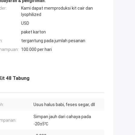
mbayaran & pengiriman:
der:
Kami dapat memproduksi kit cair dan
lyophilized
USD
paket karton
n:
tergantung pada jumlah pesanan
mampuan:
100.000 per hari
Kit 48 Tabung
h:
Usus halus babi, feses segar, dll
Simpan jauh dari cahaya pada
impanan:
-20±5℃