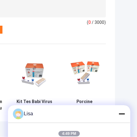
(
0
/ 3000)
m
Kit Tes Babi Virus
Porcine
u
Diare Epidemi Kit
Circovirus Tipe 2
Lisa
V
Deteksi Cepat ISO
Porcine Dna Test
r
13485 PCR
Kit Micgene Uji
Asam Nukleat
PCR
4:49 PM