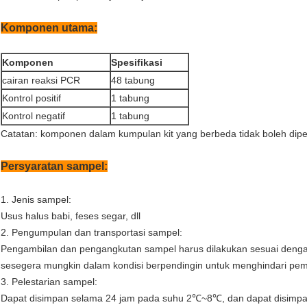
Komponen utama:
Komponen
Spesifikasi
cairan reaksi PCR
48 tabung
Kontrol positif
1 tabung
Kontrol negatif
1 tabung
Catatan: komponen dalam kumpulan kit yang berbeda tidak boleh dipe
Persyaratan sampel:
1. Jenis sampel:
Usus halus babi, feses segar, dll
2. Pengumpulan dan transportasi sampel:
Pengambilan dan pengangkutan sampel harus dilakukan sesuai denga
sesegera mungkin dalam kondisi berpendingin untuk menghindari pe
3. Pelestarian sampel:
Dapat disimpan selama 24 jam pada suhu 2℃~8℃, dan dapat disimp