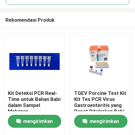
Rekomendasi Produk
Kit Deteksi PCR Real-
TGEV Porcine Test Kit
Rumah
Time untuk Bahan Babi
Kit Tes PCR Virus
dalam Sampel
Gastroenteritis yang
Makanan
Dapat Ditularkan Babi
Produk
mengirimkan
mengirimkan
Video
permintaan
permintaan