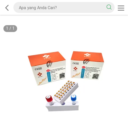
1
/
1