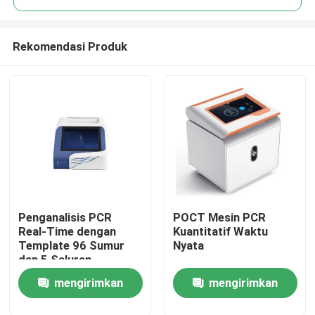
Rekomendasi Produk
Penganalisis PCR
POCT Mesin PCR
Rumah
Real-Time dengan
Kuantitatif Waktu
Template 96 Sumur
Nyata
dan 5 Saluran
Produk
Fluoresen untuk
mengirimkan
mengirimkan
Amplifikasi DNA/RNA
pada Laju Ramp
Video
permintaan
permintaan