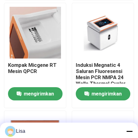
6°C/Detik
Tampilan VR
Tentang kami
Tur Pabrik
Kompak Micgene RT
Induksi Megnatic 4
Mesin QPCR
Saluran Fluoresensi
Kontrol kualitas
Mesin PCR NMPA 24
Wells Thermal Cycler
mengirimkan
mengirimkan
Hubungi kami
permintaan
permintaan
Berita
Lisa
kasus