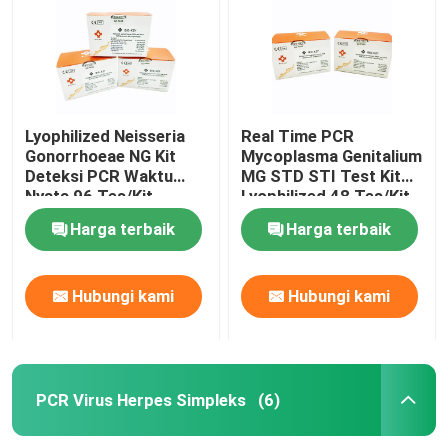
Lyophilized Neisseria
Real Time PCR
Gonorrhoeae NG Kit
Mycoplasma Genitalium
Deteksi PCR Waktu
MG STD STI Test Kit
Nyata 96 Tes/Kit
Lyophilized 48 Tes/Kit
Harga terbaik
Harga terbaik
Hubungi kami
Hubungi kami
PCR Virus Herpes Simpleks
(6)