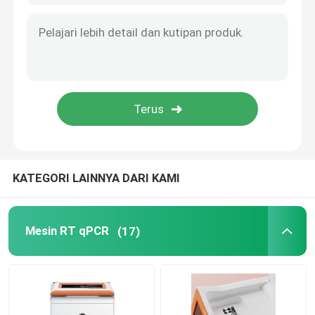
96 Wells 10ul Pipet Tip Bahan Habis Pakai Laboratorium Medis Transparan ODM
blog
Tip Pipet Filter 10ul Sekali Pakai Tips Pemipetan Habis Laboratorium Medis
OEM 1.5 Ml Microcentrifuge Tubes Laboratory Centrifuge Tube Dengan Wisuda
Mesin RT qPCR
Transparan 2 Ml Microcentrifuge Tabung Laboratorium Medis Centrifuge Habis
ISO 13485 Polypropylene Microcentrifuge Tubes 5ml Bahan Habis Pakai Laboratorium Medis
ODM Disposable 96 Well Magnetic Rod Lengan Laboratorium Medis Habis
Mesin qPCR portabel
Perangkat PCR HPV
KATEGORI LAINNYA DARI KAMI
Alat Uji IMS STD
Mesin RT qPCR
(17)
PCR Virus Herpes Simpleks
Tes PCR Pernafasan