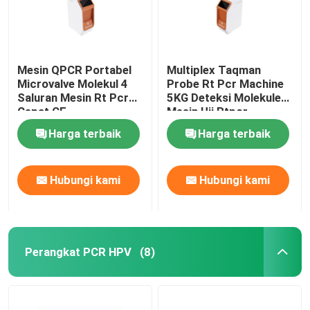
Bahan Habis Pakai Laboratorium Medis
Mesin QPCR Portabel
Multiplex Taqman
Kit Tes Cepat Keamanan Pangan
Microvalve Molekul 4
Probe Rt Pcr Machine
Saluran Mesin Rt Pcr
5KG Deteksi Molekuler
Cepat CE
Mesin Uji Rtpcr
Sistem Pencitraan Western Blot
Harga terbaik
Harga terbaik
Mikroskop Biologi
Hubungi kami
Hubungi kami
Perangkat PCR HPV
(8)