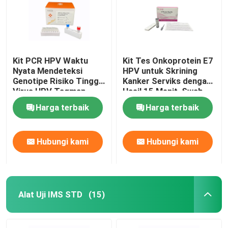
Kit PCR HPV Waktu
Kit Tes Onkoprotein E7
Nyata Mendeteksi
HPV untuk Skrining
Genotipe Risiko Tinggi
Kanker Serviks dengan
Virus HPV Taqman
Hasil 15 Menit, Swab
Probe Assay
Mandiri, dan Deteksi
Harga terbaik
Harga terbaik
Protein Sel Kanker
Langsung
Hubungi kami
Hubungi kami
Alat Uji IMS STD
(15)