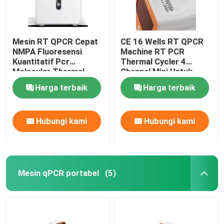
Alat Tes Pencernaan
Mesin RT QPCR Cepat
CE 16 Wells RT QPCR
NMPA Fluoresensi
Machine RT PCR
Kit Uji Akuakultur
Kuantitatif Pcr
Thermal Cycler 4
Molecular Thermal
Channel Mini Untuk
Cycler
Rumah Sakit
Kit Tes Babi
Harga terbaik
Harga terbaik
Kit Tes Anjing Anjing
Hubungi kami
Hubungi kami
Kit Tes Kucing Kucing
Mesin qPCR portabel
(5)
Tes Penyakit Tular Serangga
Mesin Ekstraksi Asam Nukleat