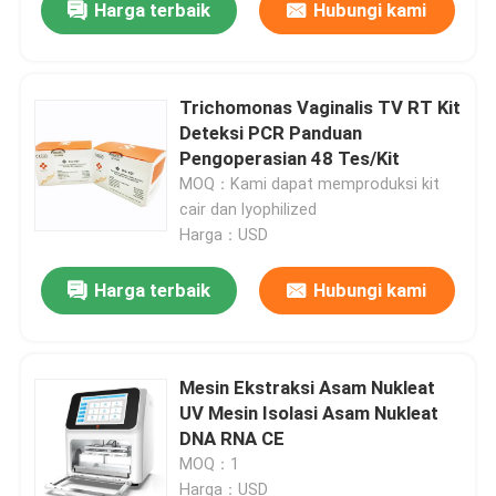
Harga terbaik
Hubungi kami
Trichomonas Vaginalis TV RT Kit
Deteksi PCR Panduan
Pengoperasian 48 Tes/Kit
MOQ：Kami dapat memproduksi kit
cair dan lyophilized
Harga：USD
Harga terbaik
Hubungi kami
Rumah
Mesin Ekstraksi Asam Nukleat
UV Mesin Isolasi Asam Nukleat
Produk
DNA RNA CE
MOQ：1
Video
Harga：USD