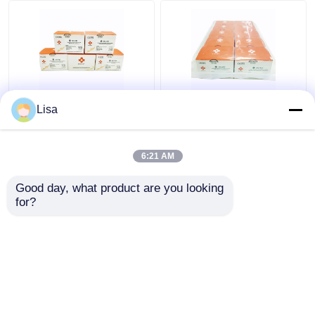
Real Time HSV-6
HSV-1 Dan 2 Real Time
Lisa
Herpes Simplex Virus
Herpes Simplex Virus
PCR Lyophilized
PCR Lyophilized
24tests/Kit
96tests/Kit
6:21 AM
Harga terbaik
Harga terbaik
Good day, what product are you looking 
for?
Hubungi kami
Hubungi kami
Lihat Lebih