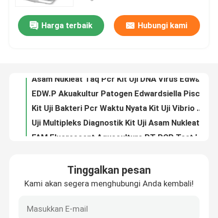
Harga terbaik
Hubungi kami
Aquatic CCV Channel Virus Lele RT PCR Test Septicemia Virus Jaringan ginjal Kit qPCR
Tampilan VR
Grass Carp Reovirus Virus Taq Kit GCRVI QPCR Deteksi Fluoresensi ISO 13485
Kit Tes Akuakultur DNA Taq Grass Carp Reovirus Virus GCRVI Tipe I PCR Test Kit
Tentang kami
Asam Nukleat Taq Pcr Kit Uji DNA Virus Edwardsiella Piscicida Septicemia
EDW.P Akuakultur Patogen Edwardsiella Piscicida Septicemia Virus RT PCR Kit
Tur Pabrik
Kit Uji Bakteri Pcr Waktu Nyata Kit Uji Vibrio Deteksi QPCR Fluoresensi HEX
Uji Multipleks Diagnostik Kit Uji Asam Nukleat Pcr Siniperca Chuatsi Rhabdovirus
Kontrol kualitas
FAM Fluorescent Aquaculture RT PCR Test Kit Siniperca Chuatsi Rhabdovirus SCRV
Kit Pengambilan Sampel Laboratorium Medis ISO 13485 Kit Swab Tenggorokan Hewan
Hubungi kami
Cotton Rope Medical Laboratory Konsumabel Kit Kedokteran Hewan Hewan Peliharaan ISO13485
Tinggalkan pesan
Kit Pengambilan Sampel Kasa Sekali Pakai 50ml Kit Uji Swab Mikrobiologis
Berita
Kami akan segera menghubungi Anda kembali!
Sekresi Kapas Sampling Kasa Kit 5ml Hewan Laboratorium Medis Habis
1000ul Ujung Pipet Steril Laboratorium Filter Habis Pakai Laboratorium Medis
kasus
Tip Pipet 60 Wells Putih 1000ul Tip Pipet Kemasan Kotak PP