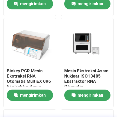
Machine
mengirimkan
mengirimkan
permintaan
permintaan
Tampilan VR
Tentang kami
Tur Pabrik
Kontrol kualitas
Biokey PCR Mesin
Mesin Ekstraksi Asam
Ekstraksi RNA
Nukleat ISO13485
Hubungi kami
Otomatis MultiEX 096
Ekstraktor RNA
Ekstraktor Asam
Otomatis
Nukleat
mengirimkan
mengirimkan
Berita
permintaan
permintaan
kasus