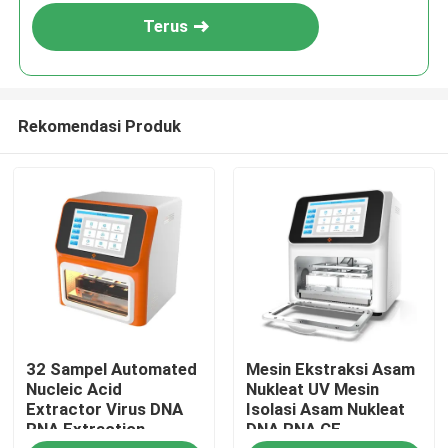
Terus
Rekomendasi Produk
Rumah
32 Sampel Automated
Mesin Ekstraksi Asam
Produk
Nucleic Acid
Nukleat UV Mesin
Extractor Virus DNA
Isolasi Asam Nukleat
RNA Extraction
DNA RNA CE
Video