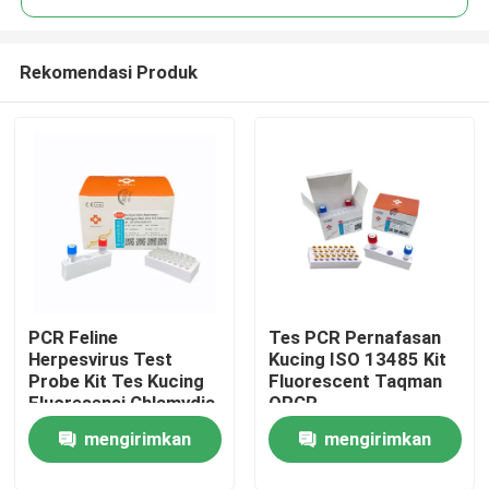
Rekomendasi Produk
PCR Feline
Tes PCR Pernafasan
Rumah
Herpesvirus Test
Kucing ISO 13485 Kit
Probe Kit Tes Kucing
Fluorescent Taqman
Fluoresensi Chlamydia
QPCR
Produk
mengirimkan
mengirimkan
Video
permintaan
permintaan