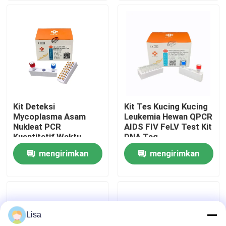
Tampilan VR
Tentang kami
Tur Pabrik
Kit Deteksi
Kit Tes Kucing Kucing
Mycoplasma Asam
Leukemia Hewan QPCR
Kontrol kualitas
Nukleat PCR
AIDS FIV FeLV Test Kit
Kuantitatif Waktu
DNA Taq
Nyata MFV
mengirimkan
mengirimkan
Hubungi kami
permintaan
permintaan
Berita
Lisa
kasus