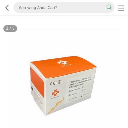
2
/
3