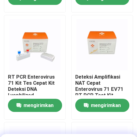
permintaan
permintaan
Tampilan VR
Tentang kami
Tur Pabrik
Kontrol kualitas
RT PCR Enterovirus
Deteksi Amplifikasi
71 Kit Tes Cepat Kit
NAT Cepat
Deteksi DNA
Enterovirus 71 EV71
Hubungi kami
Lyophilized
RT PCR Test Kit
Lyophilized
mengirimkan
mengirimkan
Berita
permintaan
permintaan
kasus