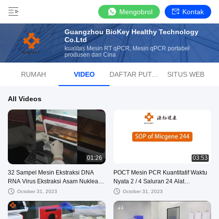
Mengobrol
Kontak
Guangzhou BioKey Healthy Technology
Co.Ltd
kualitas Mesin RT qPCR, Mesin qPCR portabel
produsen dari Cina
RUMAH
VIDEO
DAFTAR PUTAR
SITUS WEB
All Videos
01:26
03:53
32 Sampel Mesin Ekstraksi DNA
POCT Mesin PCR Kuantitatif Waktu
RNA Virus Ekstraksi Asam Nukleat
Nyata 2 / 4 Saluran 24 Alat
Otomatis
Diagnosis Molekuler
October 31, 2023
October 31, 2023