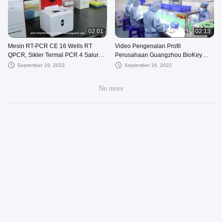
02:01
02:13
Mesin RT-PCR CE 16 Wells RT
Video Pengenalan Profil
QPCR, Sikler Termal PCR 4 Saluran
Perusahaan Guangzhou BioKey
Mini Untuk Rumah Sakit
Healthy Technology Co.Ltd
September 19, 2022
September 16, 2022
No more